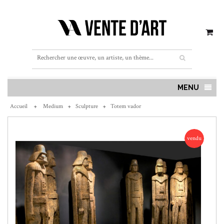
MENU
Accueil
Medium
Sculpture
Totem vador
vendu