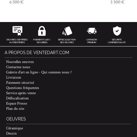
6 500 €
3 500 €
OEUVRES CERTIFIÉES
PAIEMENTS 100%
DÉFISCALISATION
LIVRAISON
SÉCURITÉ
AUTHENTIFIÉES
SÉCURISÉS
DES ŒUVRES
PREMIUM
CONFIDENTIALITÉ
A PROPOS DE VENTEDART.COM
Nouvelles oeuvres
Contactez-nous
Galerie d'art en ligne - Qui sommes nous ?
Livraison
Paiement sécurisé
Questions fréquentes
Service après-vente
Défiscalisation
Espace Presse
Plan du site
OEUVRES
Céramique
Dessin