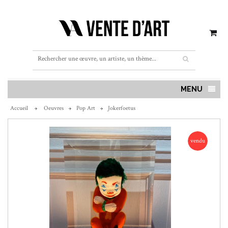
MENU
Accueil
Oeuvres
Pop Art
Jokerfoetus
vendu