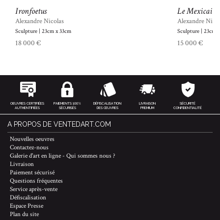
Ironfoetus
Le Mexicain
Alexandre Nicolas
Alexandre Nico
Sculpture | 23cm x 33cm
Sculpture | 23cm 
18 000 €
15 000 €
OEUVRES CERTIFIÉES
PAIEMENTS 100%
DÉFISCALISATION
LIVRAISON
SÉCURITÉ
AUTHENTIFIÉES
SÉCURISÉS
DES ŒUVRES
PREMIUM
CONFIDENTIALITÉ
A PROPOS DE VENTEDART.COM
Nouvelles oeuvres
Contactez-nous
Galerie d'art en ligne - Qui sommes nous ?
Livraison
Paiement sécurisé
Questions fréquentes
Service après-vente
Défiscalisation
Espace Presse
Plan du site