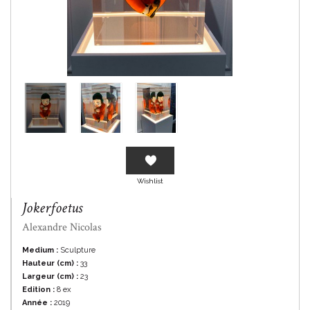
En savoir plus
Wishlist
Jokerfoetus
Alexandre Nicolas
Medium :
Sculpture
Hauteur (cm) :
33
Largeur (cm) :
23
Edition :
8 ex
Année :
2019