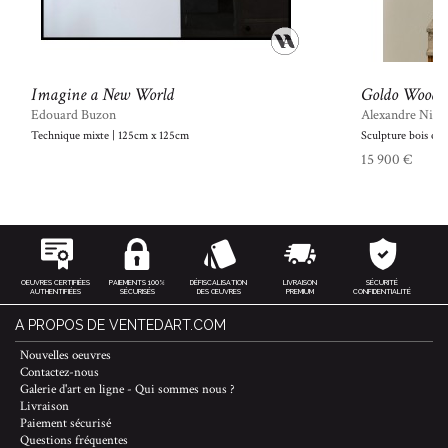
Imagine a New World
Goldo Wood
Edouard Buzon
Alexandre Nico
Technique mixte | 125cm x 125cm
Sculpture bois ex
15 900 €
OEUVRES CERTIFIÉES
PAIEMENTS 100%
DÉFISCALISATION
LIVRAISON
SÉCURITÉ
AUTHENTIFIÉES
SÉCURISÉS
DES ŒUVRES
PREMIUM
CONFIDENTIALITÉ
A PROPOS DE VENTEDART.COM
Nouvelles oeuvres
Contactez-nous
Galerie d'art en ligne - Qui sommes nous ?
Livraison
Paiement sécurisé
Questions fréquentes