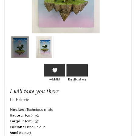
En savoir plus
Wishlist
En situation
I will take you there
La Fratrie
Medium :
Technique mixte
Hauteur (cm) :
52
Largeur (cm) :
37
Edition :
Pièce unique
Année :
2023