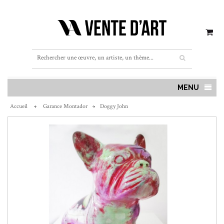
MENU
Accueil
Garance Montador
Doggy John