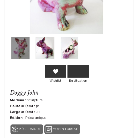
En savoir plus
Wishlist
En situation
Doggy John
Medium :
Sculpture
Hauteur (cm) :
36
Largeur (cm) :
40
Edition :
Pièce unique
PIÈCE UNIQUE
MOYEN FORMAT