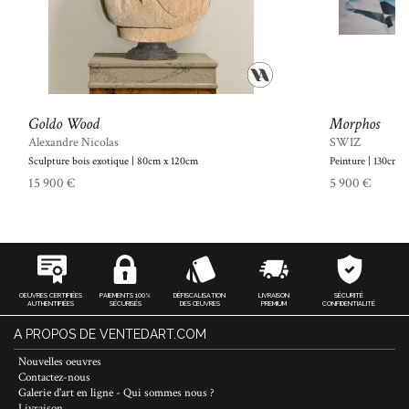
Goldo Wood
Morphos
Alexandre Nicolas
SWIZ
Sculpture bois exotique | 80cm x 120cm
Peinture | 130cm 
15 900 €
5 900 €
OEUVRES CERTIFIÉES
PAIEMENTS 100%
DÉFISCALISATION
LIVRAISON
SÉCURITÉ
AUTHENTIFIÉES
SÉCURISÉS
DES ŒUVRES
PREMIUM
CONFIDENTIALITÉ
A PROPOS DE VENTEDART.COM
Nouvelles oeuvres
Contactez-nous
Galerie d'art en ligne - Qui sommes nous ?
Livraison