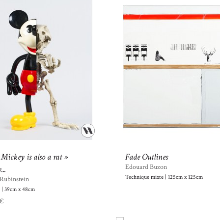
 Mickey is also a rat »
Fade Outlines
Edouard Buzon
..
Technique mixte | 125cm x 125cm
 Rubinstein
e | 39cm x 48cm
 €