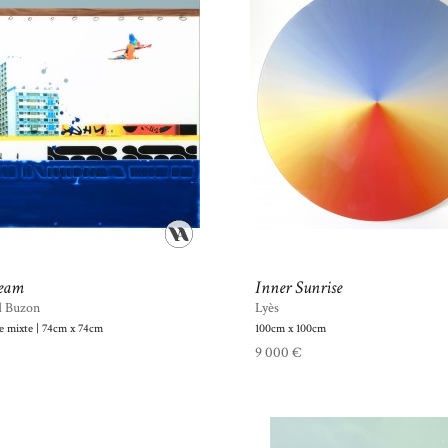
eam
Inner Sunrise
d Buzon
Lyès
e mixte | 74cm x 74cm
100cm x 100cm
9 000 €