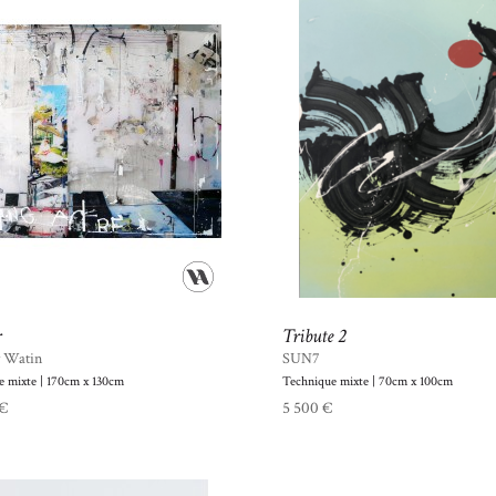
r
Tribute 2
 Watin
SUN7
e mixte | 170cm x 130cm
Technique mixte | 70cm x 100cm
 €
5 500 €