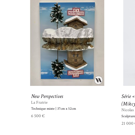
New Perspectives
Série «
La Fratrie
(Mikcy.
Technique mixte | 37cm x 52cm
Nicolas
6 500 €
Sculptur
21 000