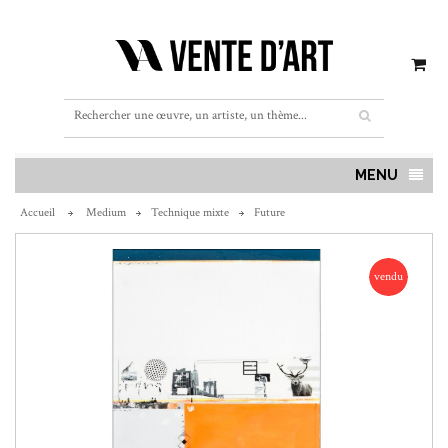
MENU
Accueil
Medium
Technique mixte
Future
vendu