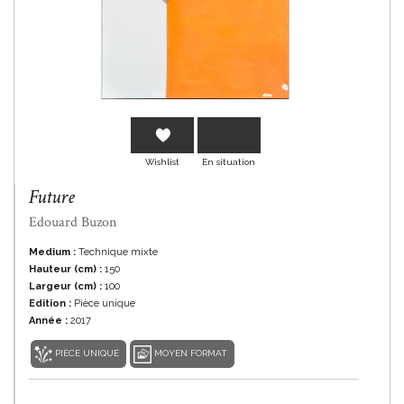
En savoir plus
Wishlist
En situation
Future
Edouard Buzon
Medium :
Technique mixte
Hauteur (cm) :
150
Largeur (cm) :
100
Edition :
Pièce unique
Année :
2017
PIÈCE UNIQUE
MOYEN FORMAT