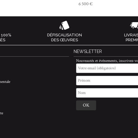
6 500 €
 100%
DÉFISCALISATION
LIVRA
SÉS
DES ŒUVRES
PREM
NEWSLETTER
Nouveautés et événements, inscrivez-vo
entale
te