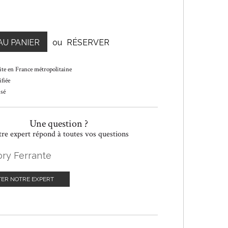
AU PANIER
ou
RÉSERVER
ite en France métropolitaine
fiée
isé
Une question ?
re expert répond à toutes vos questions
ry Ferrante
ER NOTRE EXPERT