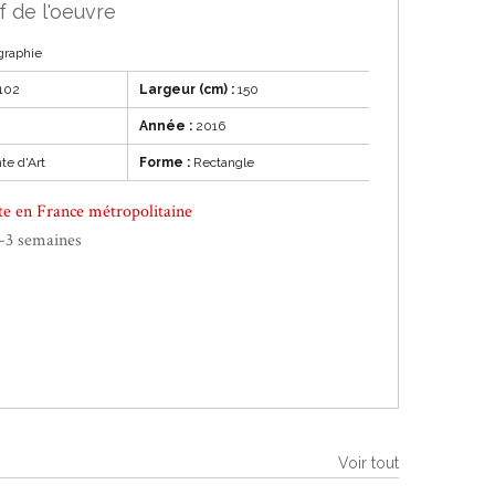
f de l'oeuvre
graphie
102
Largeur (cm) :
150
Année :
2016
te d'Art
Forme :
Rectangle
ite en France métropolitaine
1-3 semaines
Voir tout