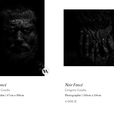
oncé
Noir Foncé
y Gaydu
Gregory Gaydu
phie | 67cm x 100cm
Photographie | 150cm x 134cm
€
4 000 €