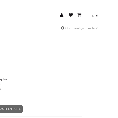
$
€
Comment ça marche ?
aphie
2
0
'AUTHENTICITÉ