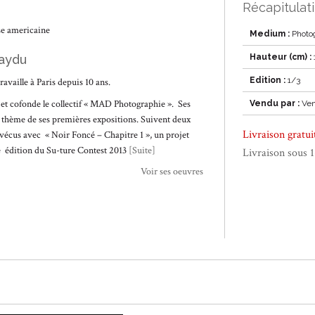
Récapitulati
se americaine
Medium :
Photo
aydu
Hauteur (cm) :
Edition :
1/3
availle à Paris depuis 10 ans.
et cofonde le collectif « MAD Photographie ». Ses
Vendu par :
Ven
 le thème de ses premières expositions. Suivent deux
Livraison gratu
s vécus avec « Noir Foncé – Chapitre 1 », un projet
ère édition du Su-ture Contest 2013
[Suite]
Livraison sous 
Voir ses oeuvres