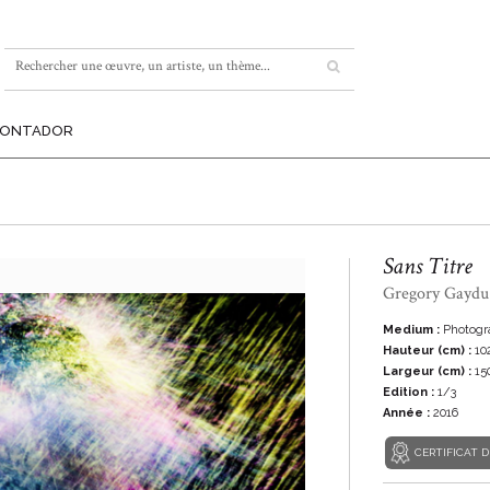
MONTADOR
Sans Titre
Gregory Gaydu
Medium :
Photogr
Hauteur (cm) :
10
Largeur (cm) :
15
Edition :
1/3
Année :
2016
CERTIFICAT D