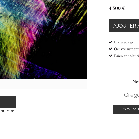
4 500 €
AJOUTER 
Livraison gratu
Oeuvre authenti
Paiement sécur
Not
Grego
CONTACT
 situation