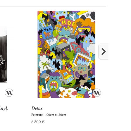
nyl,
Detox
Lands
Peinture | 100cm x 150cm
Photogra
6 800 €
4 800 