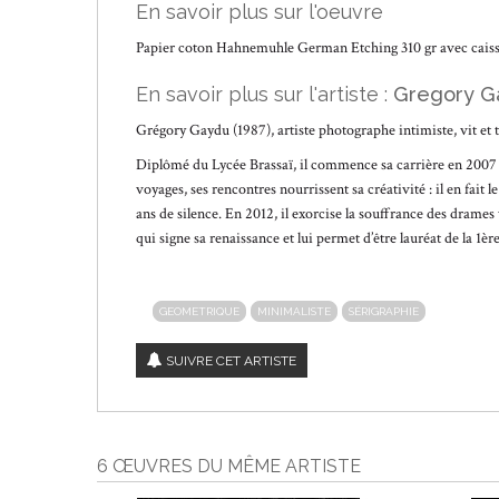
En savoir plus sur l'oeuvre
Papier coton Hahnemuhle German Etching 310 gr avec cais
En savoir plus sur l'artiste :
Gregory G
Grégory Gaydu (1987), artiste photographe intimiste, vit et tr
Diplômé du Lycée Brassaï, il commence sa carrière en 2007 
voyages, ses rencontres nourrissent sa créativité : il en fait
ans de silence. En 2012, il exorcise la souffrance des drame
qui signe sa renaissance et lui permet d’être lauréat de la 1
GEOMETRIQUE
MINIMALISTE
SÉRIGRAPHIE
SUIVRE CET ARTISTE
6 ŒUVRES DU MÊME ARTISTE