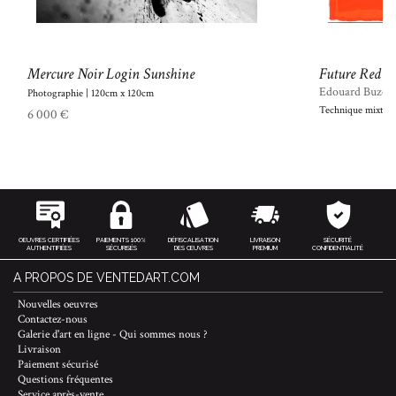
Mercure Noir Login Sunshine
Future Red
Edouard Buzon
Photographie | 120cm x 120cm
Technique mixte |
6 000 €
OEUVRES CERTIFIÉES
PAIEMENTS 100%
DÉFISCALISATION
LIVRAISON
SÉCURITÉ
AUTHENTIFIÉES
SÉCURISÉS
DES ŒUVRES
PREMIUM
CONFIDENTIALITÉ
A PROPOS DE VENTEDART.COM
Nouvelles oeuvres
Contactez-nous
Galerie d'art en ligne - Qui sommes nous ?
Livraison
Paiement sécurisé
Questions fréquentes
Service après-vente