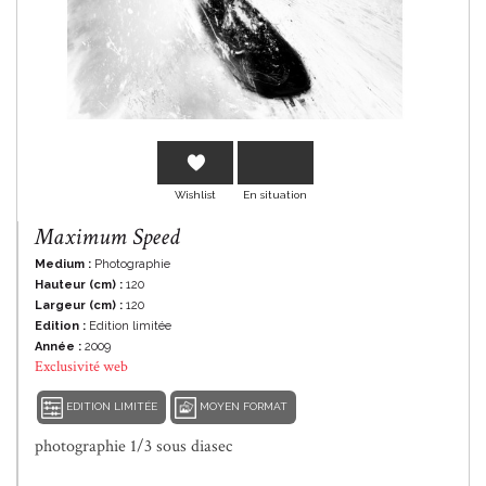
En savoir plus
Wishlist
En situation
Maximum Speed
Medium :
Photographie
Hauteur (cm) :
120
Largeur (cm) :
120
Edition :
Edition limitée
Année :
2009
Exclusivité web
EDITION LIMITÉE
MOYEN FORMAT
photographie 1/3 sous diasec