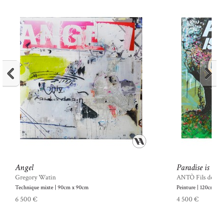
Angel
Paradise is ve
Gregory Watin
ANTÒ Fils de 
Technique mixte | 90cm x 90cm
Peinture | 120cm 
6 500 €
4 500 €