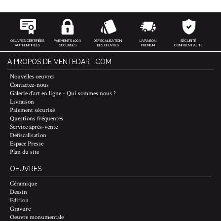
OEUVRES CERTIFIÉES
PAIEMENTS 100%
DÉFISCALISATION
LIVRAISON
SÉCURITÉ
AUTHENTIFIÉES
SÉCURISÉS
DES ŒUVRES
PREMIUM
CONFIDENTIALITÉ
A PROPOS DE VENTEDART.COM
Nouvelles oeuvres
Contactez-nous
Galerie d'art en ligne - Qui sommes nous ?
Livraison
Paiement sécurisé
Questions fréquentes
Service après-vente
Défiscalisation
Espace Presse
Plan du site
OEUVRES
Céramique
Dessin
Edition
Gravure
Oeuvre monumentale