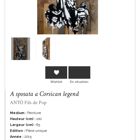
En savoir plus
Wishlist
En situation
A sposata a Corsican legend
ANTÒ Fils de Pop
Medium :
Peinture
Hauteur (cm) :
100
Largeur (cm) :
65
Edition :
Pièce unique
Année :
2015