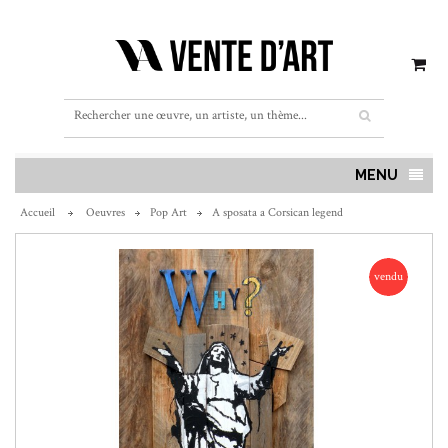
MENU
Accueil
Oeuvres
Pop Art
A sposata a Corsican legend
vendu