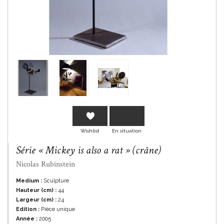
En savoir plus
Wishlist
En situation
Série « Mickey is also a rat » (crâne)
Nicolas Rubinstein
Medium :
Sculpture
Hauteur (cm) :
44
Largeur (cm) :
24
Edition :
Pièce unique
Année :
2005