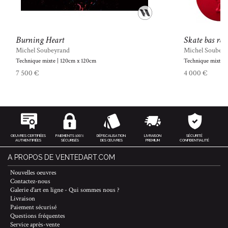
Burning Heart
Skate bas reli
Michel Soubeyrand
Michel Soubey
Technique mixte | 120cm x 120cm
Technique mixte 
7 500 €
4 000 €
OEUVRES CERTIFIÉES
PAIEMENTS 100%
DÉFISCALISATION
LIVRAISON
SÉCURITÉ
AUTHENTIFIÉES
SÉCURISÉS
DES ŒUVRES
PREMIUM
CONFIDENTIALITÉ
A PROPOS DE VENTEDART.COM
Nouvelles oeuvres
Contactez-nous
Galerie d'art en ligne - Qui sommes nous ?
Livraison
Paiement sécurisé
Questions fréquentes
Service après-vente