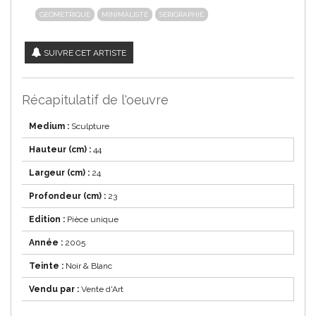
GEOMETRIQUE
MINIMALISTE
SÉRIGRAPHIE
SUIVRE CET ARTISTE
Récapitulatif de l'oeuvre
Medium :
Sculpture
Hauteur (cm) :
44
Largeur (cm) :
24
Profondeur (cm) :
23
Edition :
Pièce unique
Année :
2005
Teinte :
Noir & Blanc
Vendu par :
Vente d'Art