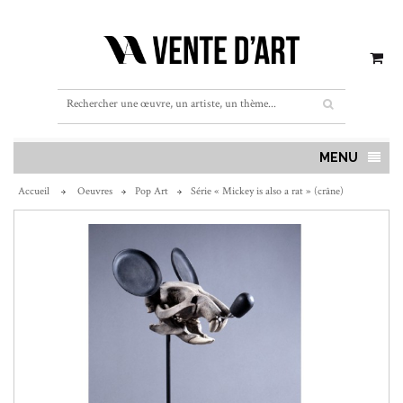
MENU
Accueil
Oeuvres
Pop Art
Série « Mickey is also a rat » (crâne)