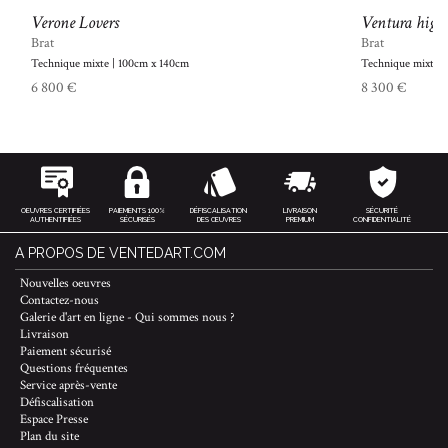
Verone Lovers
Ventura hig
Brat
Brat
Technique mixte | 100cm x 140cm
Technique mixte |
6 800 €
8 300 €
OEUVRES CERTIFIÉES
PAIEMENTS 100%
DÉFISCALISATION
LIVRAISON
SÉCURITÉ
AUTHENTIFIÉES
SÉCURISÉS
DES ŒUVRES
PREMIUM
CONFIDENTIALITÉ
A PROPOS DE VENTEDART.COM
Nouvelles oeuvres
Contactez-nous
Galerie d'art en ligne - Qui sommes nous ?
Livraison
Paiement sécurisé
Questions fréquentes
Service après-vente
Défiscalisation
Espace Presse
Plan du site