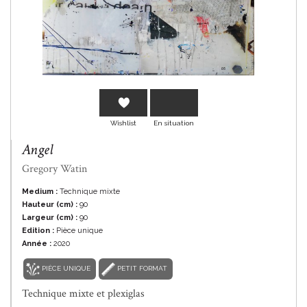
En savoir plus
Wishlist
En situation
Angel
Gregory Watin
Medium :
Technique mixte
Hauteur (cm) :
90
Largeur (cm) :
90
Edition :
Pièce unique
Année :
2020
PIÈCE UNIQUE
PETIT FORMAT
Technique mixte et plexiglas