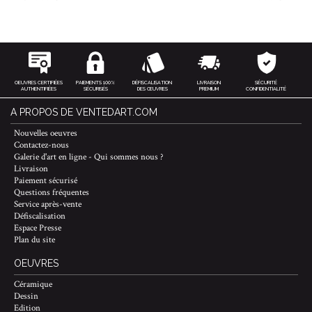
OEUVRES CERTIFIÉES
PAIEMENTS 100%
DÉFISCALISATION
LIVRAISON
SÉCURITÉ
AUTHENTIFIÉES
SÉCURISÉS
DES ŒUVRES
PREMIUM
CONFIDENTIALITÉ
A PROPOS DE VENTEDART.COM
Nouvelles oeuvres
Contactez-nous
Galerie d'art en ligne - Qui sommes nous ?
Livraison
Paiement sécurisé
Questions fréquentes
Service après-vente
Défiscalisation
Espace Presse
Plan du site
OEUVRES
Céramique
Dessin
Edition