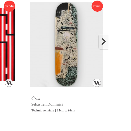
vendu
vendu
Crisi
Sans t
Sebastien Dominici
Tanc
Technique mixte | 22cm x 84cm
Peinture