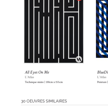
All Eyes On Me
BlueDi
L'Atlas
L'Atlas
Technique mixte | 130cm x 155cm
Peinture 
30 OEUVRES SIMILAIRES