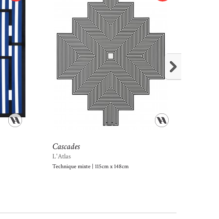
Cascades
Cosmi
L'Atlas
L'Atlas
Technique mixte | 115cm x 148cm
Peinture