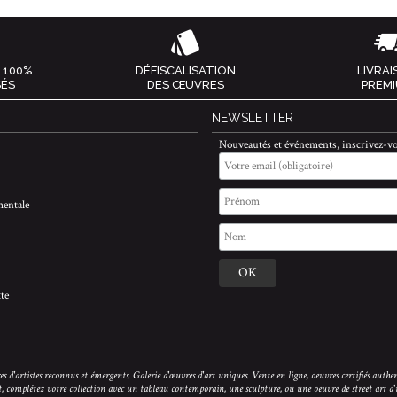
 100%
DÉFISCALISATION
LIVRA
SÉS
DES ŒUVRES
PREM
NEWSLETTER
Nouveautés et événements, inscrivez-vo
entale
te
s d'artistes reconnus et émergents. Galerie d'œuvres d'art uniques. Vente en ligne, oeuvres certifiés authen
t, complétez votre collection avec un tableau contemporain, une sculpture, ou une oeuvre de street art d