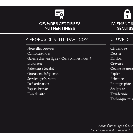
OEUVRES CERTIFIÉES
PAIEMENTS
AUTHENTIFIÉES
SÉCURI
A PROPOS DE VENTEDART.COM
OEUVRES
Nouvelles oeuvres
Céramique
Contactez-nous
Dessin
Galerie d'art en ligne - Qui sommes nous ?
Edition
Livraison
Gravure
Paiement sécurisé
Oeuvre monum
Questions fréquentes
Papier
Service après-vente
Peinture
Défiscalisation
Photographie
Espace Presse
Sculpture
Plan du site
Taxidermie
Technique mix
Achat d'art en ligne. Oeuvre
Collectionneurs et amateurs d'ar