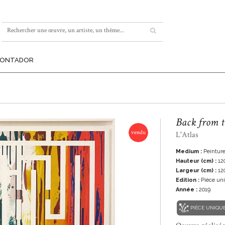
MONTADOR
Back from t
vendu
L'Atlas
Medium :
Peintur
Hauteur (cm) :
12
Largeur (cm) :
12
Edition :
Pièce un
Année :
2019
PIÈCE UNIQU