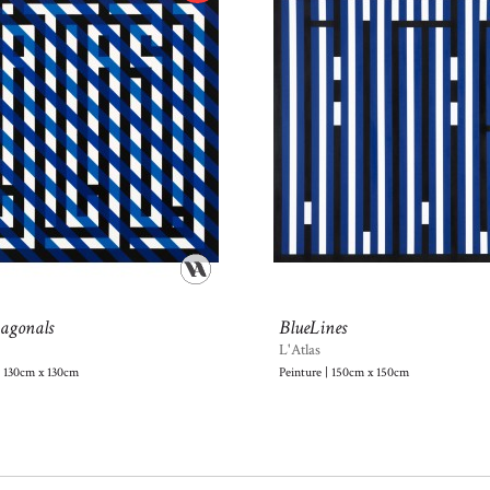
agonals
BlueLines
L'Atlas
| 130cm x 130cm
Peinture | 150cm x 150cm