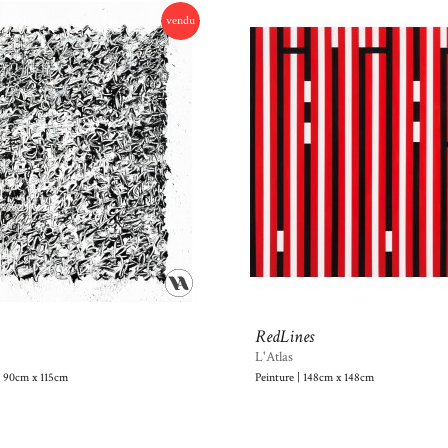
vendu
RedLines
L'Atlas
| 90cm x 115cm
Peinture | 148cm x 148cm