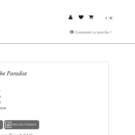
$
€
Comment ça marche ?
he Paradise
e
0
0
ique
E
MOYEN FORMAT