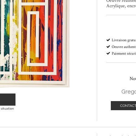
Oeuvre réalisée
Acrylique, encre
Livraison gratu
Oeuvre authenti
Paiement sécur
Not
Grego
CONTACT
 situation