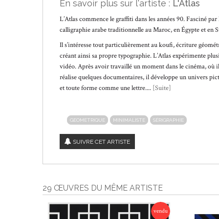
En savoir plus sur l'artiste :
L'Atlas
L’Atlas commence le graffiti dans les années 90. Fasciné par le 
calligraphie arabe traditionnelle au Maroc, en Égypte et en S
Il s’intéresse tout particulièrement au koufi, écriture géométr
créant ainsi sa propre typographie. L’Atlas expérimente plusi
vidéo. Après avoir travaillé un moment dans le cinéma, où i
réalise quelques documentaires, il développe un univers pic
et toute forme comme une lettre....
[Suite]
GEOMETRIQUE
MINIMALISTE
SÉRIGRAPHIE
SUIVRE CET ARTISTE
29 ŒUVRES DU MÊME ARTISTE
vendu