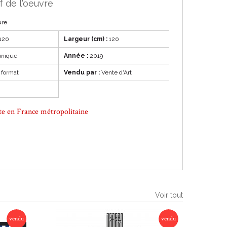
f de l'oeuvre
ure
120
Largeur (cm) :
120
unique
Année :
2019
format
Vendu par :
Vente d'Art
ite en France métropolitaine
Voir tout
vendu
vendu