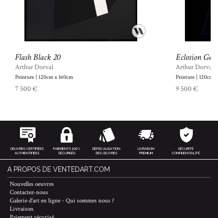
Flash Black 20
Eclosion Géo
Arthur Dorval
Arthur Dorval
Peinture | 120cm x 160cm
Peinture | 120cm 
7 500 €
9 500 €
OEUVRES CERTIFIÉES
PAIEMENTS 100%
DÉFISCALISATION
LIVRAISON
SÉCURITÉ
AUTHENTIFIÉES
SÉCURISÉS
DES ŒUVRES
PREMIUM
CONFIDENTIALITÉ
A PROPOS DE VENTEDART.COM
Nouvelles oeuvres
Contactez-nous
Galerie d'art en ligne - Qui sommes nous ?
Livraison
Paiement sécurisé