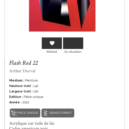
En savoir plus
Wishlist
En situation
Flash Red 22
Arthur Dorval
Medium :
Peinture
Hauteur (cm) :
140
Largeur (cm) :
100
Edition :
Pièce unique
Année :
2022
PIÈCE UNIQUE
GRAND FORMAT
Acrylique sur toile de lin
Cadre americain noir