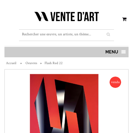
MENU
Accueil
Oeuvres
Flash Red 22
vendu