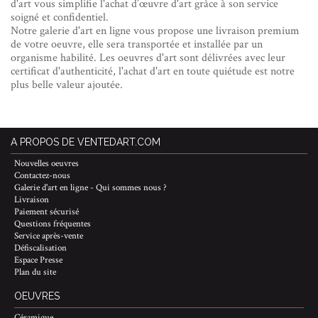
d'art vous simplifie l'achat d’œuvre d'art grâce à son service
soigné et confidentiel.
Notre galerie d'art en ligne vous propose une livraison premium
de votre oeuvre, elle sera transportée et installée par un
organisme habilité. Les oeuvres d'art sont délivrées avec leur
certificat d'authenticité, l'achat d'art en toute quiétude est notre
plus belle valeur ajoutée.
A PROPOS DE VENTEDART.COM
Nouvelles oeuvres
Contactez-nous
Galerie d'art en ligne - Qui sommes nous ?
Livraison
Paiement sécurisé
Questions fréquentes
Service après-vente
Défiscalisation
Espace Presse
Plan du site
OEUVRES
Céramique