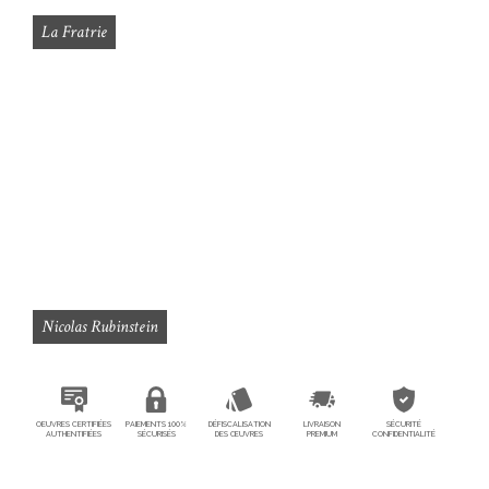
La Fratrie
En savoir plus
Nicolas Rubinstein
OEUVRES CERTIFIÉES
PAIEMENTS 100%
DÉFISCALISATION
LIVRAISON
SÉCURITÉ
AUTHENTIFIÉES
SÉCURISÉS
DES ŒUVRES
PREMIUM
CONFIDENTIALITÉ