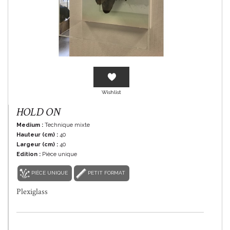
En savoir plus
Wishlist
HOLD ON
Medium :
Technique mixte
Hauteur (cm) :
40
Largeur (cm) :
40
Edition :
Pièce unique
PIÈCE UNIQUE
PETIT FORMAT
Plexiglass