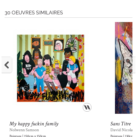
30 OEUVRES SIMILAIRES
My happy fuckin family
Sans Titre
Nolwenn Samson
David Nicolas 
Peinture | 150cm x 150cm
Peinture | 130cm 