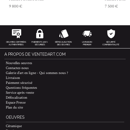
9 800 €
7 500 €
OEUVRES CERTIFIÉES
PAIEMENTS 100%
DÉFISCALISATION
LIVRAISON
SÉCURITÉ
AUTHENTIFIÉES
SÉCURISÉS
DES ŒUVRES
PREMIUM
CONFIDENTIALITÉ
A PROPOS DE VENTEDART.COM
Nouvelles oeuvres
Contactez-nous
Galerie d'art en ligne - Qui sommes nous ?
Livraison
Paiement sécurisé
Questions fréquentes
Service après-vente
Défiscalisation
Espace Presse
Plan du site
OEUVRES
Céramique