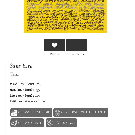
En savoir plus
Wishlist
En situation
Sans titre
Tanc
Medium :
Peinture
Hauteur (cm) :
135
Largeur (cm) :
120
Edition :
Pièce unique
OEUVRE D'UNE SÉRIE
CERTIFICAT D'AUTHENTICITÉ
OEUVRE SIGNÉE
PIÈCE UNIQUE