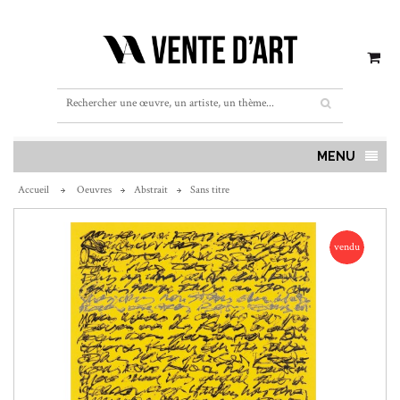
MENU
Accueil
Oeuvres
Abstrait
Sans titre
vendu