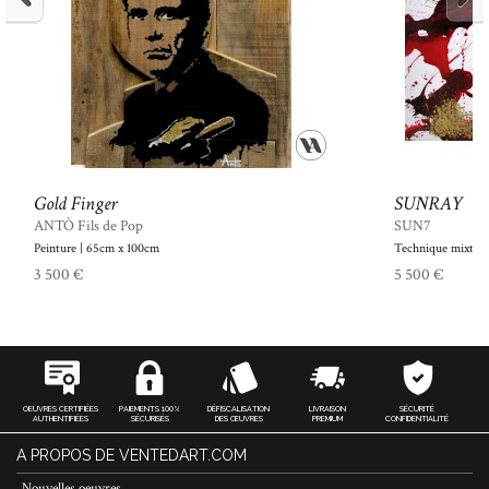
Gold Finger
SUNRAY
ANTÒ Fils de Pop
SUN7
Peinture | 65cm x 100cm
Technique mixte |
3 500 €
5 500 €
OEUVRES CERTIFIÉES
PAIEMENTS 100%
DÉFISCALISATION
LIVRAISON
SÉCURITÉ
AUTHENTIFIÉES
SÉCURISÉS
DES ŒUVRES
PREMIUM
CONFIDENTIALITÉ
A PROPOS DE VENTEDART.COM
Nouvelles oeuvres